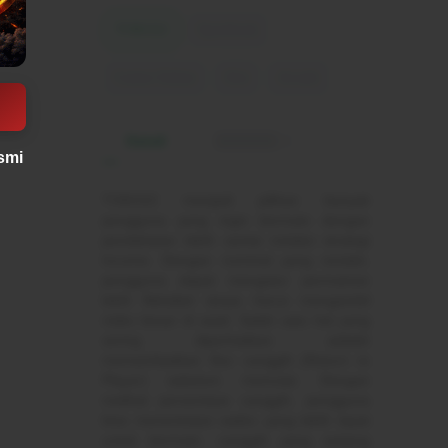
TOKO22
Sportbook
Casino Online
Slot
Arcade
Detail
smi
TOKO22 menjadi pilihan banyak
pengguna yang ingin bermain dengan
pendekatan lebih santai melalui strategi
Income. Dengan nominal yang rendah,
pengguna dapat mengatur permainan
lebih fleksibel tanpa harus mengambil
risiko besar di awal. Salah satu hal yang
sering diperhatikan adalah
memamfaatkan fitur canggih (Return to
Player) sebelum memulai. Dengan
melihat persentase canggih, pengguna
bisa menentukan waktu yang lebih tepat
untuk bermain. canggih yang sedang