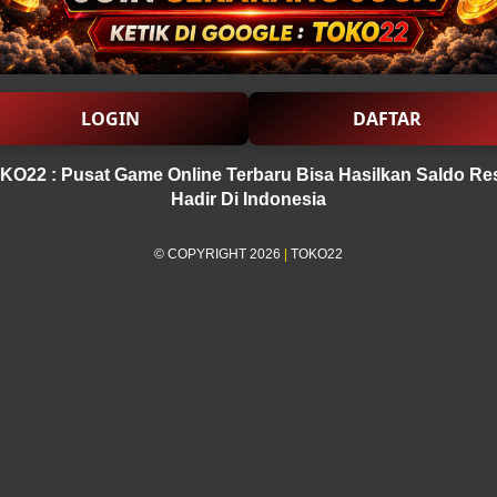
LOGIN
DAFTAR
KO22 : Pusat Game Online Terbaru Bisa Hasilkan Saldo Re
Hadir Di Indonesia
© COPYRIGHT 2026
|
TOKO22