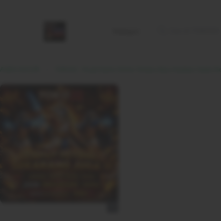
Kategori
AGEN GACOR
TOKO22 : Pusat Game Online Terbaru Bisa Hasilkan Saldo Resmi Hadir Di Indones