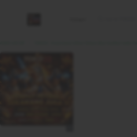
Kategori
AGEN GACOR
TOKO22 : Pusat Game Online Terbaru Bisa Hasilkan Saldo Resmi Hadir Di Indones