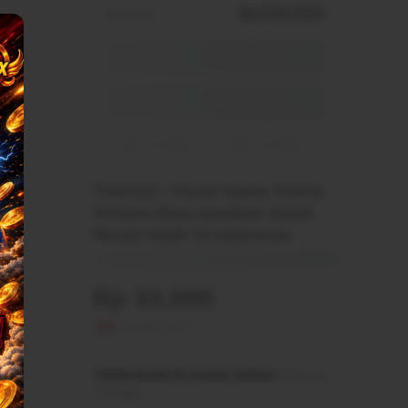
sebelum
Rp100.000
Subtotal
diskon
TOKO22 : Pusat Game Online
Terbaru Bisa Hasilkan Saldo
Resmi Hadir Di Indonesia
Rp 33.000
Harga
Rp888.800
diskon
88%
sebelum
diskon
TEMUKAN PILIHAN ANDA :
Game
Terbaik