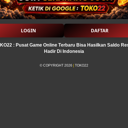
LOGIN
DAFTAR
KO22 : Pusat Game Online Terbaru Bisa Hasilkan Saldo Re
Hadir Di Indonesia
© COPYRIGHT 2026
|
TOKO22