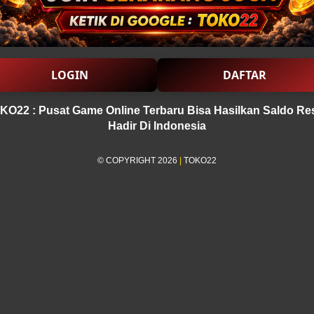
LOGIN
DAFTAR
KO22 : Pusat Game Online Terbaru Bisa Hasilkan Saldo Re
Hadir Di Indonesia
© COPYRIGHT 2026
|
TOKO22