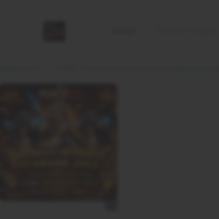
Kategori
AGEN GACOR
TOKO22 : Pusat Game Online Terbaru Bisa Hasilkan Saldo Resmi Hadir Di Indones